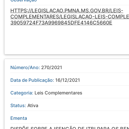
HTTPS://LEGISLACAO.PMNA.MS.GOV.BR/LEIS-
COMPLEMENTARES/LEGISLACAO-LEIS-COMPL
39059724F73A9969845DFE4146C5660E
Número/Ano:
270/2021
Data de Publicação:
16/12/2021
Categoria:
Leis Complementares
Status:
Ativa
Ementa
DISPÕE SOBRE A ISENÇÃO DE ITBI PARA OS B